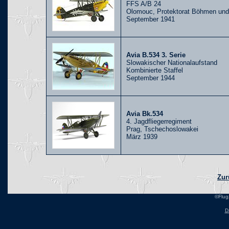
FFS A/B 24
Olomouc, Protektorat Böhmen un
September 1941
Avia B.534 3. Serie
Slowakischer Nationalaufstand
Kombinierte Staffel
September 1944
Avia Bk.534
4. Jagdfliegerregiment
Prag, Tschechoslowakei
März 1939
Zur
©Flug
D