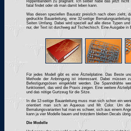
Rippenbändern zu prägnant. Ich selber habe das jetzt nicht
fatal findet oder ob man damit leben kann.
Was diesen speziellen Bausatz preislich nach oben zieht, das
gedruckte Bauanleitung, eine 32-seitige Bemalungsanleitung 
Seiten Umfang. Dabei wird speziell auf alle diese Typen u
nur, der Text ist durchweg auf Tschechisch. Eine Ausgabe i
Für jedes Modell gibt es eine Ätzteilplatine. Das Beste un
Methode der Anbringung ist interessant. Dabei müssen z
Befestigungsösen eingeklebt werden. Die Spanndrähte w
funktioniert, das wird die Praxis zeigen. Eine weitere Ätzteilp
und das nötige Gurtzeug für die Sitze.
In die 12-seitige Bauanleitung muss man sich schon ein wenig
orientiert man sich an Aqueous und Mr. Color. Um die
Bemalungsvarianten hat man es schwer, sich aus einem Angeb
kann ja vier Modelle bauen und trotzdem bleiben Decals übrig
Die Modelle