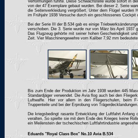
Verformungen führte. Diese Schwachstelle wurde sofort in der 
von der 47 Exemplare gebaut wurden. Bei dieser 2. Serie wa
die Seitenverkleidung vergrößert. Unter dem Flügel wurden H
im Frühjahr 1938 Versuche durch ein geschlossenes Cockpit
Bei der Serie III der B.534 gab es einige Triebwerksänderung
verschoben. Die 3. Serie wurde nur von März bis April 1937 g
Das Flugzeug gehörte mit seiner hohen Geschwindigkeit und 
Zeit. Vier Maschinengewehre vom Kaliber 7,92 mm bedeuteten
Bis zum Ende der Produktion im Jahr 1938 wurden 445 Masc
Standardjäger verwendet. Die Avia flog auch bei den Flieger
Luftwaffe. Hier vor allem in den Fliegerschulen, beim F
Truppenteile und bei der Erprobung von Trägerdecklandungen
Die kriegsbedingt rasante Entwicklung der Luftfahrt Anfang 
veralten. So spielte sie mit dem Ende des Krieges keine Roll
ein Meilenstein der tschechischen Luftfahrtindustrie angeseh
Eduards "Royal Class Box" No.10 Avia B.534