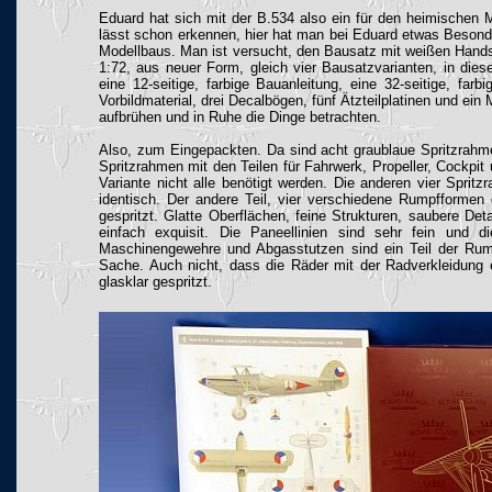
Eduard hat sich mit der B.534 also ein für den heimischen
lässt schon erkennen, hier hat man bei Eduard etwas Besonde
Modellbaus. Man ist versucht, den Bausatz mit weißen Hand
1:72, aus neuer Form, gleich vier Bausatzvarianten, in die
eine 12-seitige, farbige Bauanleitung, eine 32-seitige, far
Vorbildmaterial, drei Decalbögen, fünf Ätzteilplatinen und e
aufbrühen und in Ruhe die Dinge betrachten.
Also, zum Eingepackten. Da sind acht graublaue Spritzrahmen
Spritzrahmen mit den Teilen für Fahrwerk, Propeller, Cockpit u
Variante nicht alle benötigt werden. Die anderen vier Spritz
identisch. Der andere Teil, vier verschiedene Rumpfformen
gespritzt. Glatte Oberflächen, feine Strukturen, saubere Det
einfach exquisit. Die Paneellinien sind sehr fein und
Maschinengewehre und Abgasstutzen sind ein Teil der Rump
Sache. Auch nicht, dass die Räder mit der Radverkleidung ei
glasklar gespritzt.