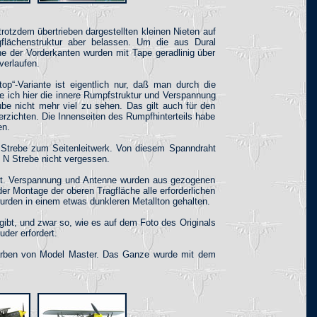
otzdem übertrieben dargestellten kleinen Nieten auf
agflächenstruktur aber belassen. Um die aus Dural
he der Vorderkanten wurden mit Tape geradlinig über
verlaufen.
p“-Variante ist eigentlich nur, daß man durch die
 ich hier die innere Rumpfstruktur und Verspannung
be nicht mehr viel zu sehen. Das gilt auch für den
erzichten. Die Innenseiten des Rumpfhinterteils habe
en.
N Strebe zum Seitenleitwerk. Von diesem Spanndraht
n N Strebe nicht vergessen.
 gut. Verspannung und Antenne wurden aus gezogenen
er Montage der oberen Tragfläche alle erforderlichen
wurden in einem etwas dunkleren Metallton gehalten.
gibt, und zwar so, wie es auf dem Foto des Originals
der erfordert.
-Farben von Model Master. Das Ganze wurde mit dem