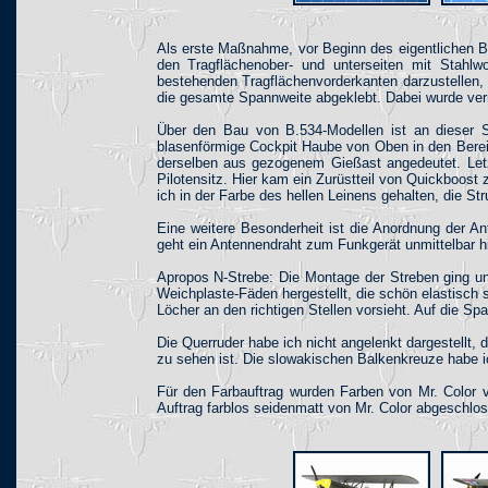
Als erste Maßnahme, vor Beginn des eigentlichen Ba
den Tragflächenober- und unterseiten mit Stahlwo
bestehenden Tragflächenvorderkanten darzustellen, 
die gesamte Spannweite abgeklebt. Dabei wurde verna
Über den Bau von B.534-Modellen ist an dieser St
blasenförmige Cockpit Haube von Oben in den Berei
derselben aus gezogenem Gießast angedeutet. Letzt
Pilotensitz. Hier kam ein Zurüstteil von Quickboost
ich in der Farbe des hellen Leinens gehalten, die Str
Eine weitere Besonderheit ist die Anordnung der A
geht ein Antennendraht zum Funkgerät unmittelbar hi
Apropos N-Strebe: Die Montage der Streben ging un
Weichplaste-Fäden hergestellt, die schön elastisch 
Löcher an den richtigen Stellen vorsieht. Auf die S
Die Querruder habe ich nicht angelenkt dargestellt,
zu sehen ist. Die slowakischen Balkenkreuze habe ic
Für den Farbauftrag wurden Farben von Mr. Color 
Auftrag farblos seidenmatt von Mr. Color abgeschlo