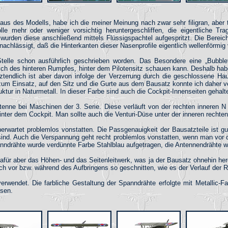
us des Modells, habe ich die meiner Meinung nach zwar sehr filigran, aber tr
lle mehr oder weniger vorsichtig heruntergeschliffen, die eigentliche Tr
wurden diese anschließend mittels Flüssigspachtel aufgespritzt. Die Bereic
chlässigt, daß die Hinterkanten dieser Nasenprofile eigentlich wellenförmig 
elle schon ausführlich geschrieben worden. Das Besondere eine „Bubbleto
ch des hinteren Rumpfes, hinter dem Pilotensitz schauen kann. Deshalb habe
endlich ist aber davon infolge der Verzerrung durch die geschlossene Hau
 zum Einsatz, auf den Sitz und die Gurte aus dem Bausatz konnte ich daher v
uktur in Naturmetall. In dieser Farbe sind auch die Cockpit-Innenseiten gehalt
ntenne bei Maschinen der 3. Serie. Diese verläuft von der rechten inneren 
nter dem Cockpit. Man sollte auch die Venturi-Düse unter der inneren rechte
erwartet problemlos vonstatten. Die Passgenauigkeit der Bausatzteile ist
sind. Auch die Verspannung geht recht problemlos vonstatten, wenn man vor d
panndrähte wurde verdünnte Farbe Stahlblau aufgetragen, die Antennendrähte 
 dafür aber das Höhen- und das Seitenleitwerk, was ja der Bausatz ohnehin her
h vor bzw. während des Aufbringens so geschnitten, wie es der Verlauf der Ru
verwendet. Die farbliche Gestaltung der Spanndrähte erfolgte mit Metallic
ssen.