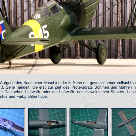
Aufgabe des Baus einer Maschine der 3. Serie mit geschlossener Vollsichtha
 Serie handelt, die erst zur Zeit des Protektorats Böhmen und Mähren he
 Deutschen Luftwaffe oder der Luftwaffe des slowakischen Staates. Letzte
otos und Farbprofilen habe.