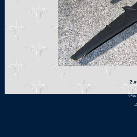
Zur
©Flug
D