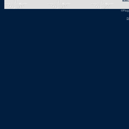
©Flug
D