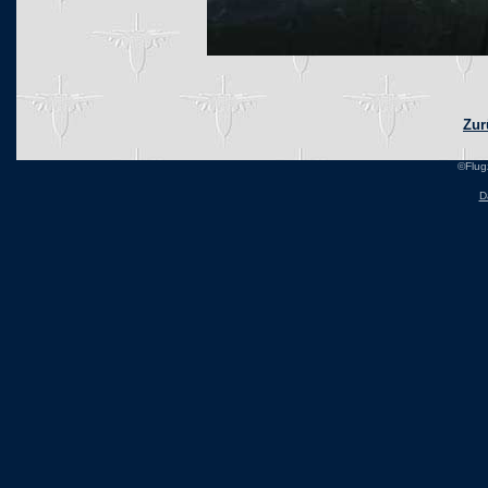
Zur
©Flug
D