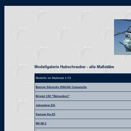
Modellgalerie Hubschrauber - alle Maßstäbe
Modelle im Maßstab 1:72
Boeing Sikorsky RAH-66 Comanche
Bristol 192 "Belvedere"
Jakowlew EG
Kamow Ka-25
Mil Mi-1