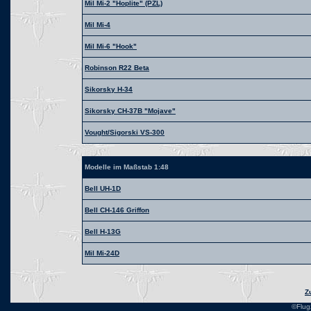
Mil Mi-2 "Hoplite" (PZL)
Mil Mi-4
Mil Mi-6 "Hook"
Robinson R22 Beta
Sikorsky H-34
Sikorsky CH-37B "Mojave"
Vought/Sigorski VS-300
Modelle im Maßstab 1:48
Bell UH-1D
Bell CH-146 Griffon
Bell H-13G
Mil Mi-24D
Z
©Flug