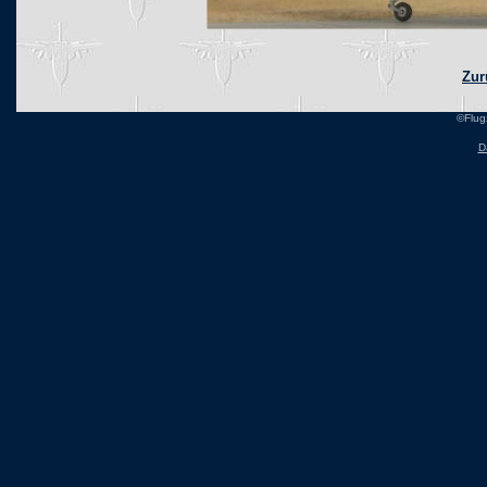
Zur
©Flug
D