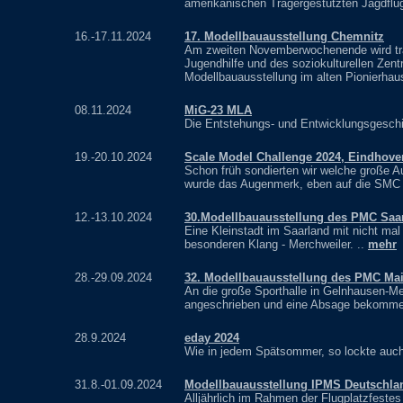
amerikanischen Trägergestützten Jagdflu
16.-17.11.2024
17. Modellbauausstellung Chemnitz
Am zweiten Novemberwochenende wird tradi
Jugendhilfe und des soziokulturellen Zent
Modellbauausstellung im alten Pionierhau
08.11.2024
MiG-23 MLA
Die Entstehungs- und Entwicklungsgeschic
19.-20.10.2024
Scale Model Challenge 2024, Eindhove
Schon früh sondierten wir welche große A
wurde das Augenmerk, eben auf die SMC g
12.-13.10.2024
30.Modellbauausstellung des PMC Saa
Eine Kleinstadt im Saarland mit nicht ma
besonderen Klang - Merchweiler. ..
mehr
28.-29.09.2024
32. Modellbauausstellung des PMC Mai
An die große Sporthalle in Gelnhausen-Mee
angeschrieben und eine Absage bekomme
28.9.2024
eday 2024
Wie in jedem Spätsommer, so lockte auch 
31.8.-01.09.2024
Modellbauausstellung IPMS Deutschla
Alljährlich im Rahmen der Flugplatzfest