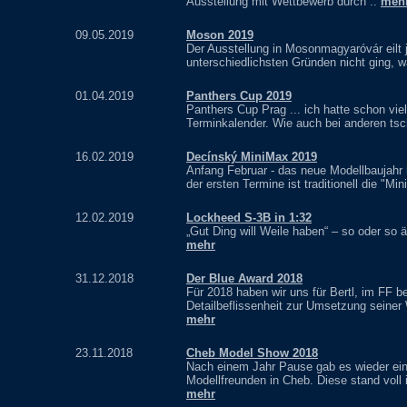
Ausstellung mit Wettbewerb durch ..
meh
09.05.2019
Moson 2019
Der Ausstellung in Mosonmagyaróvár eilt j
unterschiedlichsten Gründen nicht ging, w
01.04.2019
Panthers Cup 2019
Panthers Cup Prag ... ich hatte schon vie
Terminkalender. Wie auch bei anderen ts
16.02.2019
Decínský MiniMax 2019
Anfang Februar - das neue Modellbaujahr
der ersten Termine ist traditionell die "Mi
12.02.2019
Lockheed S-3B in 1:32
„Gut Ding will Weile haben“ – so oder so
mehr
31.12.2018
Der Blue Award 2018
Für 2018 haben wir uns für Bertl, im FF 
Detailbeflissenheit zur Umsetzung seiner
mehr
23.11.2018
Cheb Model Show 2018
Nach einem Jahr Pause gab es wieder ei
Modellfreunden in Cheb. Diese stand voll
mehr