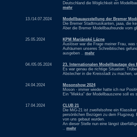
Deutschland die Möglichkeit ein Modellbau
mehr
13./14.07.2024
Modellbauausstellung der Bremer Mod
Die Bremer Stadtmusikanten, jaaa, die ke
Aber die Bremer Modellbaufreunde vom gl
25.05.2024
KPM Mariánské Lázne
Auslöser war die Frage meiner Frau, was
Aufräumen unseres Schreibtisches gefund
ausgeben ..
mehr
04./05.05.2024
23. Internationalen Modellbautage de
Es war genau die richtige Situation: Trüb
Abstecher in die Kreisstadt zu machen, 
24.04.2024
Mosonshow 2024
Moson - immer wieder hatte ich nur Posit
Ein "Mekka" der Modellbauszene soll es s
17.04.2024
CLUB 21
Die MiG-21 ist zweifelsohne ein Klassiker
persönlichen Bezügen zu dem Flugzeug. E
von uns gebaut wurden.
An dieser Stelle nun eine längst überfäl
..
mehr