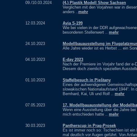
09./10.03.2024
(4.) Plastik Modell Show Sachsen
Verglichen mit den Vorjahren war in dies
anders ..
mehr
12.03.2024
Avia S-199
Wie bei vielen in der DDR aufgewachsene
besonderen Stellenwert ..
mehr
24.10.2023
Modellbauausstellung im Flugplatzmu
Alle Jahre wieder ist es Herbst ... ein So
04.10.2023
E-day 2023
Nach der Premiere im Vorjahr fand der e
Diesem doch ziemlich speziellen Ausstel
01.10.2023
Staffelbesuch in Pieštany
Eines der aufwendigeren Gemeinschaftsp
slowakischen Nationalaufstand 1944“. In d
Bernhard, Kai, Uli und Rolf ..
mehr
07.05.2023
17. Modellbauausstellung der Modellb
Wenn eine Ausstellung über die Jahre bei m
mich entschieden hatte ..
mehr
30.03.2023
Pantherscup in Prag-Prosek
Es ist immer noch so: Tschechien ist ein
mal deutlich vor Augen geführt. Von Anfan