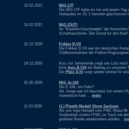
16.02.2021
MiG-17F
Die MiG-17F hatte es mir seit jenem Tag
Gebäudes im JG 1 herunter geschossen h
16.02.2021
MiG-15UTI
Im "Karelien-Geschwader" der finnischen 
Schulmaschinen. Der Grund für den Kauf 
22.12.2020
Fokker D.VII
Die Fokker D.VII war ein deutsches Kamp
Chefkonstrukteur der Fokker-Flugzeugwerk
19.12.2020
Kurz vor Jahresende zeigt uns Lutz noch
Eine
Avia B.534
als Beitrag zu unserem 
Die
Pfalz D.III
sorgt wieder einmal für eine
02.05.2020
MiG Je-166
Die E-166, ein Fake?
Als Junge war ich fasziniert von einem 
Gurewitsch kam. ..
mehr
11.03.2020
(1.) Plastik Modell Show Sachsen
Als uns Ingo Hempel vom PMC Riesa 96 e.
Großenhain (siehe FFMC on Tour) mit den
größerer Runde wiedersehen würden ..
me