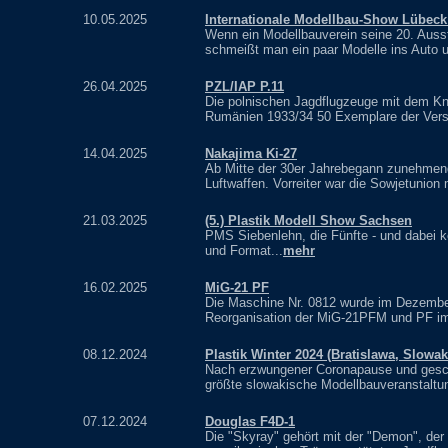
10.05.2025
Internationale Modellbau-Show Lübeck
Wenn ein Modellbauverein seine 20. Ausste
schmeißt man ein paar Modelle ins Auto u
26.04.2025
PZL/IAP P.11
Die polnischen Jagdflugzeuge mit dem Knic
Rumänien 1933/34 50 Exemplare der Vers
14.04.2025
Nakajima Ki-27
Ab Mitte der 30er Jahrebegann zunehmend
Luftwaffen. Vorreiter war die Sowjetunion m
21.03.2025
(5.) Plastik Modell Show Sachsen
PMS Siebenlehn, die Fünfte - und dabei ke
und Format...
mehr
16.02.2025
MiG-21 PF
Die Maschine Nr. 0812 wurde im Dezember 
Reorganisation der MiG-21PFM und PF i
08.12.2024
Plastik Winter 2024 (Bratislawa, Slowa
Nach erzwungener Coronapause und gesch
größte slowakische Modellbauveranstaltun
07.12.2024
Douglas F4D-1
Die "Skyray" gehört mit der "Demon", der 