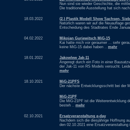
Nun sind sie wieder Geschichte, die mittl
Die traditionelle Ausstellung hat sich nac
18.03.2022
(2.) Plastik Modell Show Sachsen, Sie
Natürlich waren wir auf die Neuauflage g
Entscheidung des Stadtrates Ende Januar 
04.02.2022
Mikojan Gurjewitsch MiG-15
Kai hatte mich vor geraumer ... sehr gera
keine MiG-15 dabei haben ..
mehr
18.01.2022
Jakowlew Jak-11
Angeregt durch ein Foto in einer Bausatz
der Jak-11 von RS Models versucht. Leider
mehr
18.10.2021
MiG-21PFS
Der nächste Entwicklungsschritt bei der 
MiG-21PF
Die MiG-21PF ist die Weiterentwicklung d
besteh ..
mehr
02.10.2021
Ersatzveranstaltung e-day
Nachdem sich die diesjährige Hoffnung auf
den 02.10.2021 eine Ersatzveranstaltung 