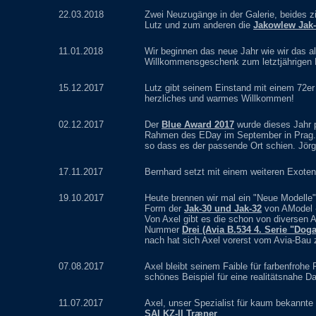
22.03.2018
Zwei Neuzugänge in der Galerie, beides 
Lutz und zum anderen die
Jakowlew Jak
11.01.2018
Wir beginnen das neue Jahr wie wir das al
Willkommensgeschenk zum letztjährigen
15.12.2017
Lutz gibt seinem Einstand mit einem 72e
herzliches und warmes Willkommen!
02.12.2017
Der
Blue Award 2017
wurde dieses Jahr 
Rahmen des EDay im September in Prag. 
so dass es der passende Ort schien. Jörg
17.11.2017
Bernhard setzt mit einem weiteren Exote
19.10.2017
Heute brennen wir mal ein "Neue Modelle"
Form der
Jak-30 und Jak-32
von AModel - 
Von Axel gibt es die schon von diversen 
Nummer
Drei (Avia B.534 4. Serie "Dog
nach hat sich Axel vorerst vom Avia-Bau
07.08.2017
Axel bleibt seinem Faible für farbenfrohe
schönes Beispiel für eine realitätsnahe D
11.07.2017
Axel, unser Spezialist für kaum bekannt
SAI KZ-II Træner