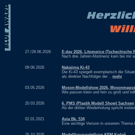
27./28.06.2026
E-day 2026, Litomerice (Tschechische 
Nach drei Jahren Abstinenz kam bei mir a
09.06.2026
Nakajima Ki-43
Die Ki-43 spiegelt exemplarisch die Situat
als direkter Nachfolger der ..
mehr
03.05.2026
Moson-Modellshow 2026, Mosonmagya
Wie passen klein und fein zu groß und toll?
20.03.2026
6. PMS (Plastik Modell Show) Sachsen
Ab der dritten Wiederholung spricht insb
02.01.2021
Avia Bk. 534
Eine wichtige Version in unserem Thema A
25.10.2025
Modellbauausstellung KPM Kadaň