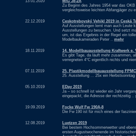
13.01.2020
MiG Je-2A
Zu Beginn des Jahres 1954 war das OKB M
vergleichsweise leichten Abfangjäger zu 
22.12.2019
Ceskotrebovský Vehikl 2019 in Ceská T
Auf Ausstellungen lernt man auch Leute
Ausstellungen zu besuchen. Und setzt man
um, ist das Ergebnis in der Regel ein tol
Modelbaukameraden Peter ..
mehr
18.11.2019
14. Modellbauausstellung Kraftwerk e.
Es gibt Tage, da läuft mehr zusammen, al
verregneten 4°C eigentlich nichts und n
07.11.2019
25. Plastikmodellbauausstellung FPMC
25. Ausstellung ... 25x ein Herbstsonntag i
05.10.2019
EDay 2019
Ja – so schnell ist wieder ein Jahr verga
eingepackt, die Adresse der rechtzeitig ..
19.09.2019
Focke Wulf Fw 190A-8
Die Fw 190 ist für mich eines der faszinie
12.08.2019
Luetzen 2019
Bei bestem Hochsommerwetter und ebenso
ersten Augustwochenende im historischen 