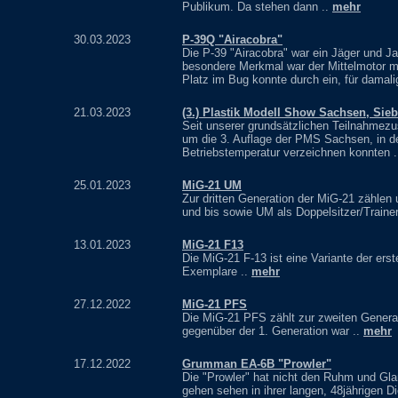
Publikum. Da stehen dann ..
mehr
30.03.2023
P-39Q "Airacobra"
Die P-39 "Airacobra" war ein Jäger und Ja
besondere Merkmal war der Mittelmotor mi
Platz im Bug konnte durch ein, für damal
21.03.2023
(3.) Plastik Modell Show Sachsen, Sie
Seit unserer grundsätzlichen Teilnahmezu
um die 3. Auflage der PMS Sachsen, in de
Betriebstemperatur verzeichnen konnten 
25.01.2023
MiG-21 UM
Zur dritten Generation der MiG-21 zählen
und bis sowie UM als Doppelsitzer/Traine
13.01.2023
MiG-21 F13
Die MiG-21 F-13 ist eine Variante der ers
Exemplare ..
mehr
27.12.2022
MiG-21 PFS
Die MiG-21 PFS zählt zur zweiten Generat
gegenüber der 1. Generation war ..
mehr
17.12.2022
Grumman EA-6B "Prowler"
Die "Prowler" hat nicht den Ruhm und Gl
gehen sehen in ihrer langen, 48jährigen Di