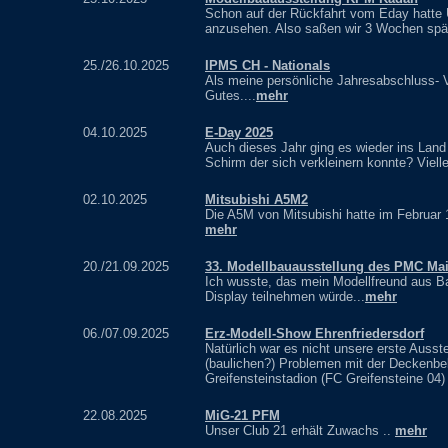
Schon auf der Rückfahrt vom Eday hatte 
anzusehen. Also saßen wir 3 Wochen späte
25./26.10.2025
IPMS CH - Nationals
Als meine persönliche Jahresabschluss- V
Gutes....
mehr
04.10.2025
E-Day 2025
Auch dieses Jahr ging es wieder ins Land
Schirm der sich verkleinern konnte? Vielle
02.10.2025
Mitsubishi A5M2
Die A5M von Mitsubishi hatte im Februar 
mehr
20./21.09.2025
33. Modellbauausstellung des PMC Mai
Ich wusste, das mein Modellfreund aus B
Display teilnehmen würde...
mehr
06./07.09.2025
Erz-Modell-Show Ehrenfriedersdorf
Natürlich war es nicht unsere erste Ausste
(baulichen?) Problemen mit der Deckenbe
Greifensteinstadion (FC Greifensteine 04) 
22.08.2025
MiG-21 PFM
Unser Club 21 erhält Zuwachs ..
mehr