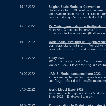
15.12.2022
Belgian Scale Modeller Convention
Die alljährliche BSMC wird von mehreren b
Mehrzweckhalle in Putte statt. Dieses Jah
Diese schöne geräumige und helle Halle b
16.11.2022
15. Modellbauausstellung Kraftwerk e.
Nach zwei Corona-bedingten Ausfällen in 
Einladung der Organisatoren (Kraftwerk e.
19.10.2022
Modellbauausstellung im Flugplatzmu
Vom Veranstalter hat man im Vorfeld kei
einschätzen konnte. Trotzdem waren zu d
04.10.2022
E-day 2022
2017 – also noch vor den Corona-Wirren u
Mal den E-day. Die Ausstellung, die es i
29.09.2022
I.P.M.S. Modellbauausstellung 2022
Am ersten September Wochenende war es 
und Flugplatzfest des Luftwaffenmuseums
07.07.2022
World Model Expo 2022
Wenn man sich fragt, wo ist der Modellba
Expo 2022 – Eindhoven! ..
mehr
10.05.2022
21. Internationale Modellbautage des 