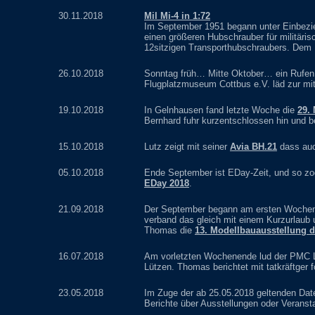
30.11.2018
Mil Mi-4 in 1:72
Im September 1951 begann unter Einbezie
einen größeren Hubschrauber für militäris
12sitzigen Transporthubschraubers. Dem K
26.10.2018
Sonntag früh… Mitte Oktober… ein Rufen
Flugplatzmuseum Cottbus e.V. läd zur mitt
19.10.2018
In Gelnhausen fand letzte Woche die
29.
Bernhard fuhr kurzentschlossen hin und be
15.10.2018
Lutz zeigt mit seiner
Avia BH.21
dass auc
05.10.2018
Ende September ist EDay-Zeit, und so zo
EDay 2018
.
21.09.2018
Der September begann am ersten Woche
verband das gleich mit einem Kurzurlaub 
Thomas die
13. Modellbauausstellung
16.07.2018
Am vorletzten Wochenende lud der PMC 
Lützen. Thomas berichtet mit tatkräftger 
23.05.2018
Im Zuge der ab 25.05.2018 geltenden Date
Berichte über Ausstellungen oder Veranstal